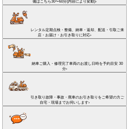
備はこちら
30〜60分(内容により変動)
›
レンタル
定期点検・整備、納車・返却、配送・引取
ご来
店・お届け・お引き取りに対応
›
納車
ご購入・修理完了車両のお渡し日時を予約
目安 30
分
›
引き取り
故障・事故・廃車のお引き取りをご希望の方
ご
自宅・現場までお伺いします
›