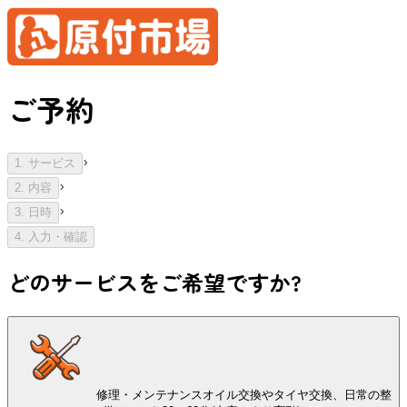
ご予約
›
1.
サービス
›
2.
内容
›
3.
日時
4.
入力・確認
どのサービスをご希望ですか?
修理・メンテナンス
オイル交換やタイヤ交換、日常の整